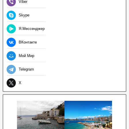
Viber
Skype
Я.Мессенджер
ВКонтакте
Мой Мир
Telegram
X