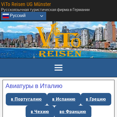
ViTo Reisen UG Münster
Русскоязычная туристическая фирма в Германии
Русский
Авиатуры в Италию
в Португалию
в Испанию
в Грецию
в Чехию
во Францию